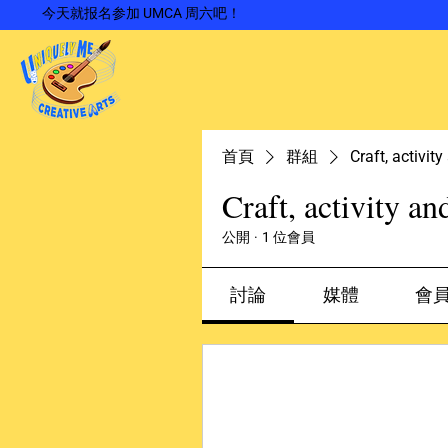
今天就报名参加 UMCA 周六吧！
首頁
群組
Craft, activit
Craft, activity an
公開
·
1 位會員
討論
媒體
會