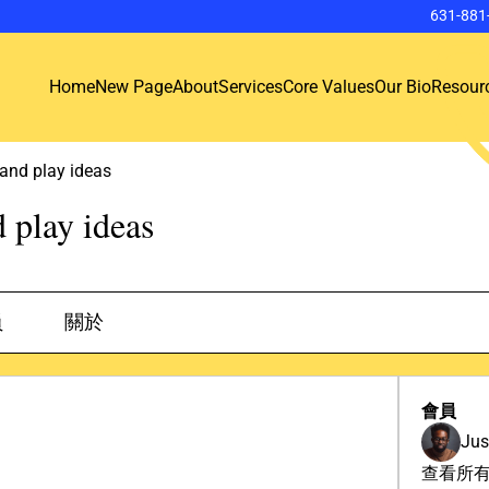
631-881
Home
New Page
About
Services
Core Values
Our Bio
Resour
y and play ideas
d play ideas
員
關於
會員
Jus
查看所有