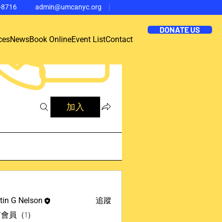
-8716
admin@umcanyc.org
DONATE US
ces
News
Book Online
Event List
Contact
加入
追蹤
tin G Nelson
會員（1）